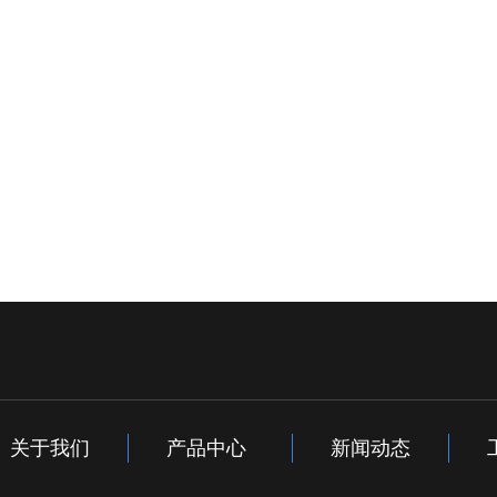
关于我们
产品中心
新闻动态