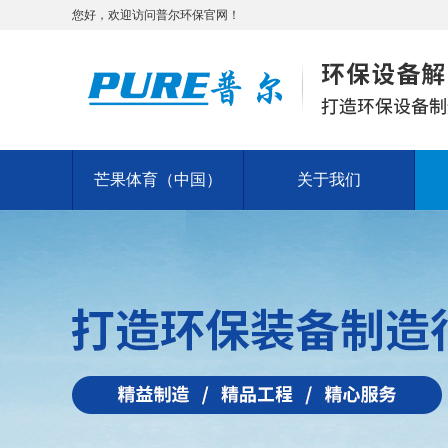
您好，欢迎访问普尔环保官网！
芒果体育（中国）
关于我们