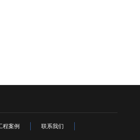
工程案例
联系我们