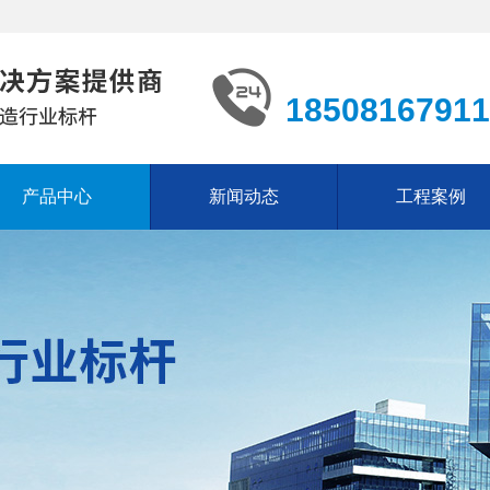
18508167911
产品中心
新闻动态
工程案例