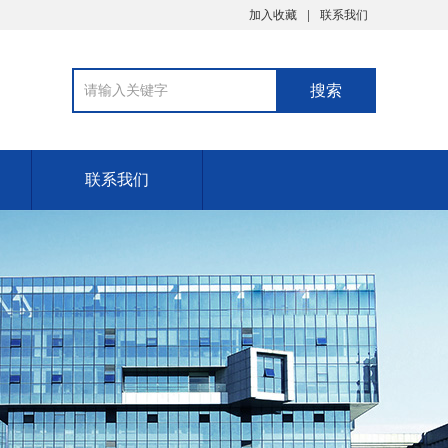
加入收藏
联系我们
联系我们