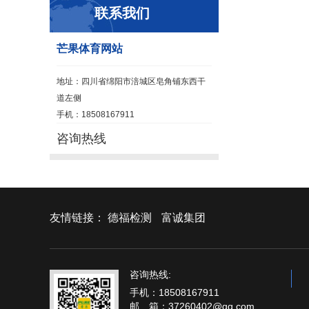
联系我们
芒果体育网站
地址：四川省绵阳市涪城区皂角铺东西干
道左侧
手机：18508167911
咨询热线
友情链接：
德福检测
富诚集团
咨询热线:
手机：18508167911
邮 箱：37260402@qq.com